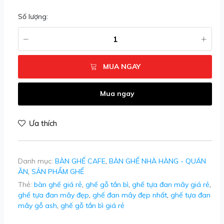
Số lượng:
MUA NGAY
Mua ngay
Ưa thích
Danh mục:
BÀN GHẾ CAFE
,
BÀN GHẾ NHÀ HÀNG - QUÁN
ĂN
,
SẢN PHẨM GHẾ
Thẻ:
bàn ghế giá rẻ
,
ghế gỗ tần bì
,
ghế tựa đan mây giá rẻ
,
ghế tựa đan mây đẹp
,
ghế đan mây đẹp nhất
,
ghế tựa đan
mây gỗ ash
,
ghế gỗ tần bì giá rẻ