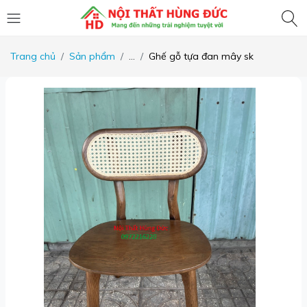
Trang chủ
Sản phẩm
...
Ghế gỗ tựa đan mây sk