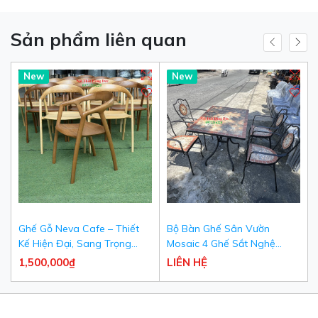
Sản phẩm liên quan
New
New
Ghế Gỗ Neva Cafe – Thiết
Bộ Bàn Ghế Sân Vườn
Kế Hiện Đại, Sang Trọng
Mosaic 4 Ghế Sắt Nghệ
Cho Quán Cafe & Nhà Hàng
Thuật Khảm Đá Cao Cấp -
1,500,000₫
LIÊN HỆ
Nội Thất Hùng Đức