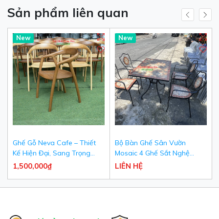
Sản phẩm liên quan
New
New
Ghế Gỗ Neva Cafe – Thiết
Bộ Bàn Ghế Sân Vườn
Kế Hiện Đại, Sang Trọng
Mosaic 4 Ghế Sắt Nghệ
Cho Quán Cafe & Nhà Hàng
Thuật Khảm Đá Cao Cấp -
1,500,000₫
LIÊN HỆ
Nội Thất Hùng Đức