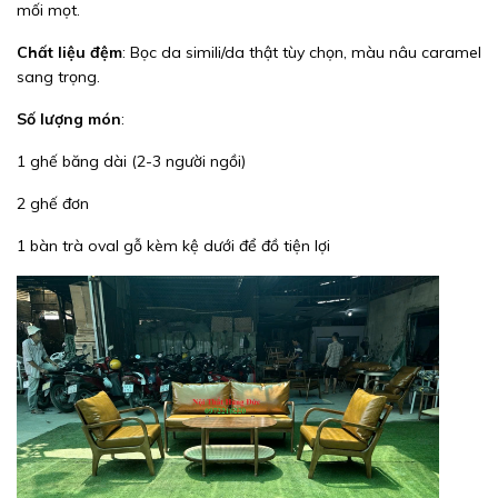
mối mọt.
Chất liệu đệm
: Bọc da simili/da thật tùy chọn, màu nâu caramel
sang trọng.
Số lượng món
:
1 ghế băng dài (2-3 người ngồi)
2 ghế đơn
1 bàn trà oval gỗ kèm kệ dưới để đồ tiện lợi