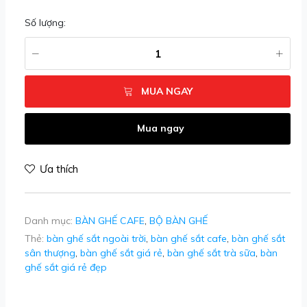
Số lượng:
MUA NGAY
Mua ngay
Ưa thích
Danh mục:
BÀN GHẾ CAFE
,
BỘ BÀN GHẾ
Thẻ:
bàn ghế sắt ngoài trời
,
bàn ghế sắt cafe
,
bàn ghế sắt
sân thượng
,
bàn ghế sắt giá rẻ
,
bàn ghế sắt trà sữa
,
bàn
ghế sắt giá rẻ đẹp