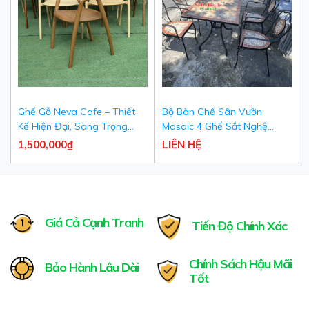
Ghế Gỗ Neva Cafe – Thiết
Bộ Bàn Ghế Sân Vườn
Kế Hiện Đại, Sang Trọng
Mosaic 4 Ghế Sắt Nghệ
Cho Quán Cafe & Nhà Hàng
Thuật Khảm Đá Cao Cấp -
1,500,000₫
LIÊN HỆ
Nội Thất Hùng Đức
Giá Cả Cạnh Tranh
Tiến Độ Chính Xác
Chính Sách Hậu Mãi
Bảo Hành Lâu Dài
Tốt