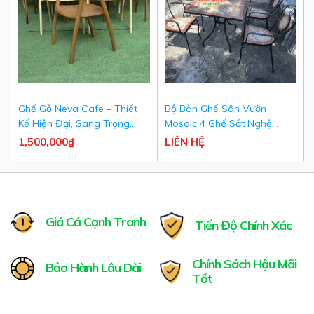
Ghế Gỗ Neva Cafe – Thiết
Bộ Bàn Ghế Sân Vườn
Kế Hiện Đại, Sang Trọng
Mosaic 4 Ghế Sắt Nghệ
Cho Quán Cafe & Nhà Hàng
Thuật Khảm Đá Cao Cấp -
1,500,000₫
LIÊN HỆ
Nội Thất Hùng Đức
Giá Cả Cạnh Tranh
Tiến Độ Chính Xác
Chính Sách Hậu Mãi
Bảo Hành Lâu Dài
Tốt