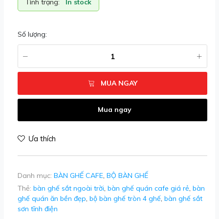
Tình trạng:
In stock
Số lượng:
MUA NGAY
Mua ngay
Ưa thích
Danh mục:
BÀN GHẾ CAFE
,
BỘ BÀN GHẾ
Thẻ:
bàn ghế sắt ngoài trời
,
bàn ghế quán cafe giá rẻ
,
bàn
ghế quán ăn bền đẹp
,
bộ bàn ghế tròn 4 ghế
,
bàn ghế sắt
sơn tĩnh điện