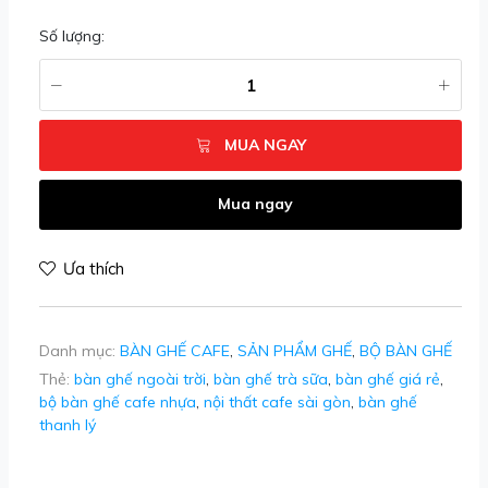
Số lượng:
MUA NGAY
Mua ngay
Ưa thích
Danh mục:
BÀN GHẾ CAFE
,
SẢN PHẨM GHẾ
,
BỘ BÀN GHẾ
Thẻ:
bàn ghế ngoài trời
,
bàn ghế trà sữa
,
bàn ghế giá rẻ
,
bộ bàn ghế cafe nhựa
,
nội thất cafe sài gòn
,
bàn ghế
thanh lý