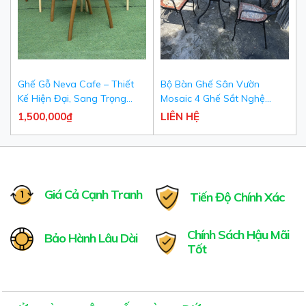
Ghế Gỗ Neva Cafe – Thiết
Bộ Bàn Ghế Sân Vườn
Kế Hiện Đại, Sang Trọng
Mosaic 4 Ghế Sắt Nghệ
Cho Quán Cafe & Nhà Hàng
Thuật Khảm Đá Cao Cấp -
1,500,000₫
LIÊN HỆ
Nội Thất Hùng Đức
Giá Cả Cạnh Tranh
Tiến Độ Chính Xác
Chính Sách Hậu Mãi
Bảo Hành Lâu Dài
Tốt