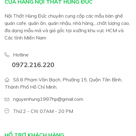
CỬA HÀNG NỘI THẤT HÙNG ĐỨC
Nội Thất Hùng Đức chuyên cung cấp các mẫu bàn ghế
quán cafe, quán ăn, quán nhậu, nhà hàng,...chất lượng cao,
đa dạng mẫu mã và giá gốc tại xưởng khu vực HCM và
Các tỉnh Miền Nam
Hotline
0972.216.220
Số 8 Phạm Văn Bạch, Phường 15, Quận Tân Bình,
Thành Phố Hồ Chí Minh.
nguyenhung1997hp@gmail.com
Thứ 2 - CN: 07AM - 20 PM
HỔ TRỢ KHÁCH HÀNG