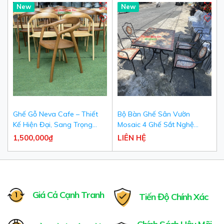
New
New
Ghế Gỗ Neva Cafe – Thiết
Bộ Bàn Ghế Sân Vườn
Kế Hiện Đại, Sang Trọng
Mosaic 4 Ghế Sắt Nghệ
Cho Quán Cafe & Nhà Hàng
Thuật Khảm Đá Cao Cấp -
1,500,000₫
LIÊN HỆ
Nội Thất Hùng Đức
Giá Cả Cạnh Tranh
Tiến Độ Chính Xác