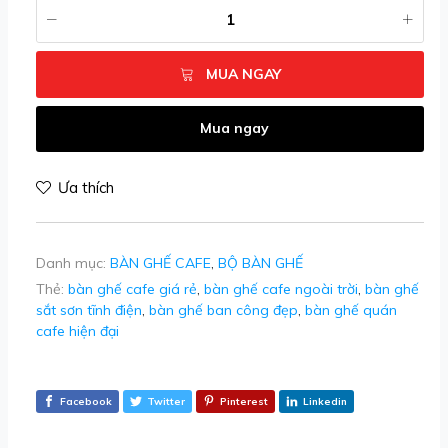
MUA NGAY
Mua ngay
Ưa thích
Danh mục:
BÀN GHẾ CAFE
,
BỘ BÀN GHẾ
Thẻ:
bàn ghế cafe giá rẻ
,
bàn ghế cafe ngoài trời
,
bàn ghế
sắt sơn tĩnh điện
,
bàn ghế ban công đẹp
,
bàn ghế quán
cafe hiện đại
Facebook
Twitter
Pinterest
Linkedin