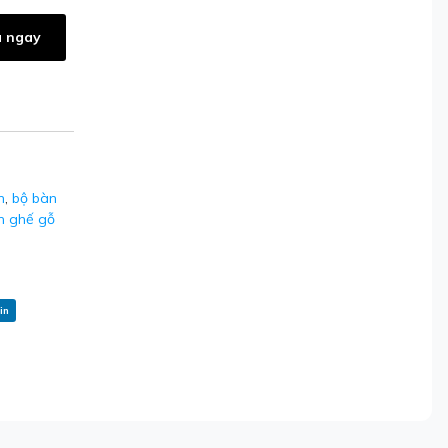
 ngay
n
,
bộ bàn
n ghế gỗ
in