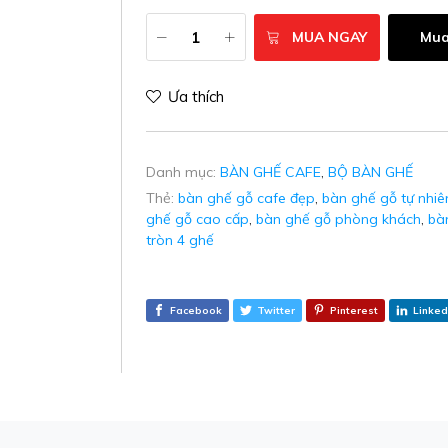
MUA NGAY
Mua
Ưa thích
Danh mục:
BÀN GHẾ CAFE
,
BỘ BÀN GHẾ
Thẻ:
bàn ghế gỗ cafe đẹp
,
bàn ghế gỗ tự nhiê
ghế gỗ cao cấp
,
bàn ghế gỗ phòng khách
,
bà
tròn 4 ghế
Facebook
Twitter
Pinterest
Linked