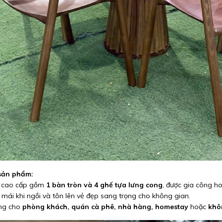
 sản phẩm:
ỗ cao cấp gồm
1 bàn tròn và 4 ghế tựa lưng cong
, được gia công h
 mái khi ngồi và tôn lên vẻ đẹp sang trọng cho không gian.
ng cho
phòng khách, quán cà phê, nhà hàng, homestay
hoặc
khô