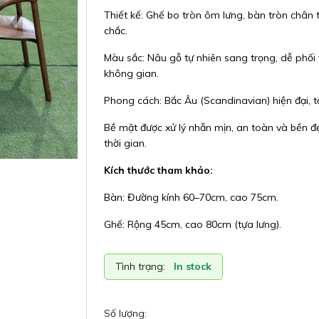
Thiết kế: Ghế bo tròn ôm lưng, bàn tròn chân 
chắc.
Màu sắc: Nâu gỗ tự nhiên sang trọng, dễ phối 
không gian.
Phong cách: Bắc Âu (Scandinavian) hiện đại, tố
Bề mặt được xử lý nhẵn mịn, an toàn và bền đ
thời gian.
Kích thước tham khảo:
Bàn: Đường kính 60–70cm, cao 75cm.
Ghế: Rộng 45cm, cao 80cm (tựa lưng).
Tình trạng:
In stock
Số lượng: