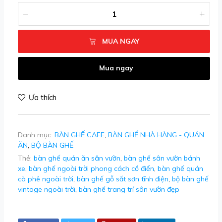
MUA NGAY
Mua ngay
Ưa thích
Danh mục:
BÀN GHẾ CAFE
,
BÀN GHẾ NHÀ HÀNG - QUÁN
ĂN
,
BỘ BÀN GHẾ
Thẻ:
bàn ghế quán ăn sân vườn
,
bàn ghế sân vườn bánh
xe
,
bàn ghế ngoài trời phong cách cổ điển
,
bàn ghế quán
cà phê ngoài trời
,
bàn ghế gỗ sắt sơn tĩnh điện
,
bộ bàn ghế
vintage ngoài trời
,
bàn ghế trang trí sân vườn đẹp