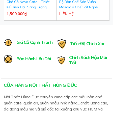
Ghế Gỗ Neva Cafe – Thiết
Bộ Bàn Ghế Sân Vườn
Kế Hiện Đại, Sang Trọng
Mosaic 4 Ghế Sắt Nghệ
Cho Quán Cafe & Nhà Hàng
Thuật Khảm Đá Cao Cấp -
1,500,000₫
LIÊN HỆ
Nội Thất Hùng Đức
Giá Cả Cạnh Tranh
Tiến Độ Chính Xác
Chính Sách Hậu Mãi
Bảo Hành Lâu Dài
Tốt
CỬA HÀNG NỘI THẤT HÙNG ĐỨC
Nội Thất Hùng Đức chuyên cung cấp các mẫu bàn ghế
quán cafe, quán ăn, quán nhậu, nhà hàng,...chất lượng cao,
đa dạng mẫu mã và giá gốc tại xưởng khu vực HCM và