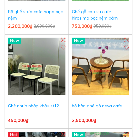
Bộ ghế sofa cafe napa bọc
Ghế gỗ cao su cafe
nệm
hirosima bọc nệm xám
2,200,000₫
750,000₫
2,600,000₫
950,000₫
New
New
Ghế nhựa nhập khẩu st12
bộ bàn ghế gỗ neva cafe
450,000₫
2,500,000₫
Hot
New