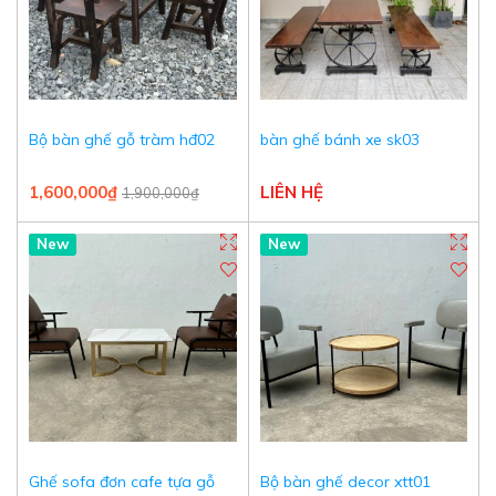
Bộ bàn ghế gỗ tràm hđ02
bàn ghế bánh xe sk03
1,600,000₫
LIÊN HỆ
1,900,000₫
New
New
Ghế sofa đơn cafe tựa gỗ
Bộ bàn ghế decor xtt01