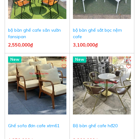
bộ bàn ghế cafe sân vườn
bộ bàn ghế sắt bọc nệm
fansipan
cafe
2,550,000₫
3,100,000₫
New
New
Ghế sofa đơn cafe xtm61
Bộ bàn ghế cafe hđ20