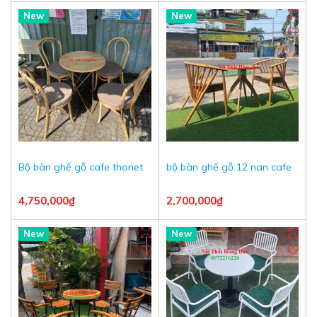
New
New
Bộ bàn ghế gỗ cafe thonet
bộ bàn ghế gỗ 12 nan cafe
4,750,000₫
2,700,000₫
New
New