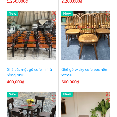
1,250,000₫
2,200,000₫
New
New
Ghế sắt mặt gỗ cafe - nhà
Ghế gỗ wicky cafe bọc nệm
hàng ak01
xtm50
400,000₫
600,000₫
New
New