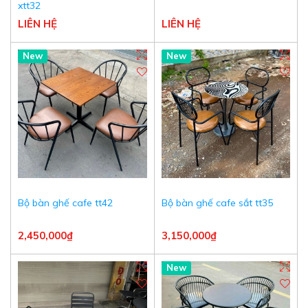
xtt32
LIÊN HỆ
LIÊN HỆ
New
New
Bộ bàn ghế cafe tt42
Bộ bàn ghế cafe sắt tt35
2,450,000₫
3,150,000₫
New