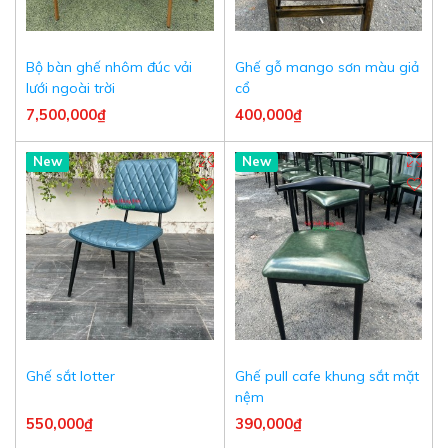
Bộ bàn ghế nhôm đúc vải
Ghế gỗ mango sơn màu giả
lưới ngoài trời
cổ
7,500,000₫
400,000₫
New
New
Ghế sắt lotter
Ghế pull cafe khung sắt mặt
nệm
550,000₫
390,000₫