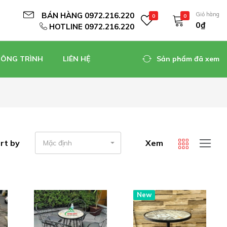
BÁN HÀNG 0972.216.220
Giỏ hàng
0
0
0₫
HOTLINE 0972.216.220
CÔNG TRÌNH
LIÊN HỆ
Sản phẩm đã xem
rt by
Xem
Mặc định
New